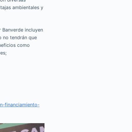
ntajas ambientales y
r Banverde incluyen
to no tendrán que
neficios como
es;
n-financiamiento-