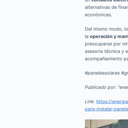
alternativas de fin
económicas.
Del mismo modo, lo
la
operación y man
preocuparse por ni
asesoría técnica y 
acompañamiento par
#panelessolares #g
Publicado por: “ene
Link:
https://energ
para-instalar-panel