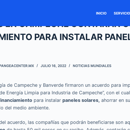
INICIO
SERVICI
S EN CAMPECHE CONTARÁN 
MIENTO PARA INSTALAR PANE
PANGEACENTER.MX
JULIO 16, 2022
NOTICIAS MUNDIALES
gía de Campeche y Banverde firmaron un acuerdo para imp
e Energía Limpia para Industria de Campeche”, con el cua
financiamiento
para instalar
paneles solares,
ahorrar en su
do del medio ambiente.
del acuerdo, las compañías que podrán beneficiarse son a
ico
de hasta 50 mil pesos en su recibo. Además, contarán c