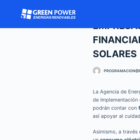
S
a
EMPRESA
l
t
FINANCIA
a
r
SOLARES
a
l
PROGRAMACION@
c
o
n
La Agencia de Ener
t
de Implementación d
e
podrán contar con
n
así apoyar al cuida
i
d
Asimismo, a través 
o
un
consumo eléctr