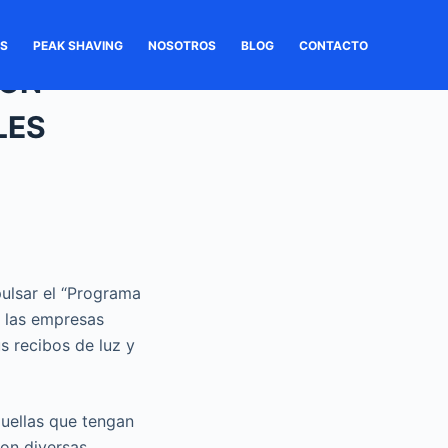
OS
PEAK SHAVING
NOSOTROS
BLOG
CONTACTO
CON
LES
ulsar el “Programa
l las empresas
s recibos de luz y
quellas que tengan
on diversas